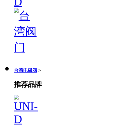
台湾电磁阀
>
推荐品牌