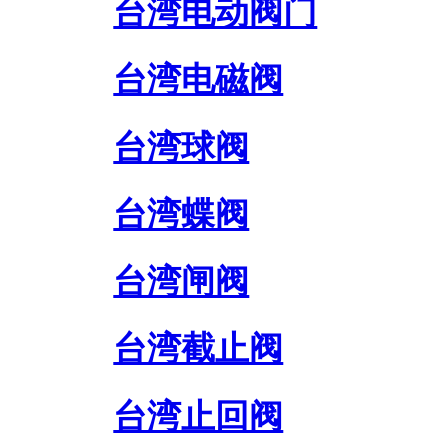
台湾电动阀门
台湾电磁阀
台湾球阀
台湾蝶阀
台湾闸阀
台湾截止阀
台湾止回阀