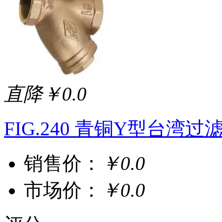
直降￥0.0
FIG.240 青铜Y型台湾过
销售价：
￥0.0
市场价：
￥0.0