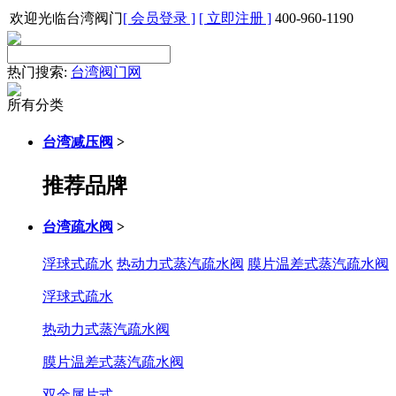
欢迎光临台湾阀门
[ 会员登录 ]
[ 立即注册 ]
400-960-1190
热门搜索:
台湾阀门网
所有分类
台湾减压阀
>
推荐品牌
台湾疏水阀
>
浮球式疏水
热动力式蒸汽疏水阀
膜片温差式蒸汽疏水阀
浮球式疏水
热动力式蒸汽疏水阀
膜片温差式蒸汽疏水阀
双金属片式