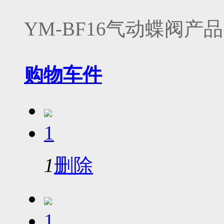
YM-BF16气动蝶阀产
购物车
件
1
1
删除
1