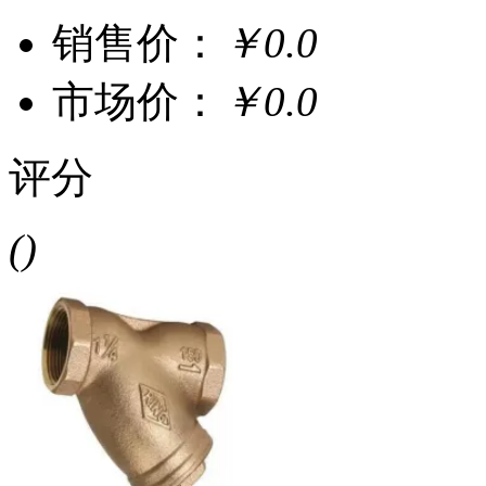
销售价：
￥0.0
市场价：
￥0.0
评分
()