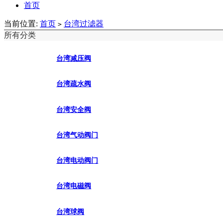
首页
当前位置:
首页
台湾过滤器
>
所有分类
台湾减压阀
台湾疏水阀
台湾安全阀
台湾气动阀门
台湾电动阀门
台湾电磁阀
台湾球阀