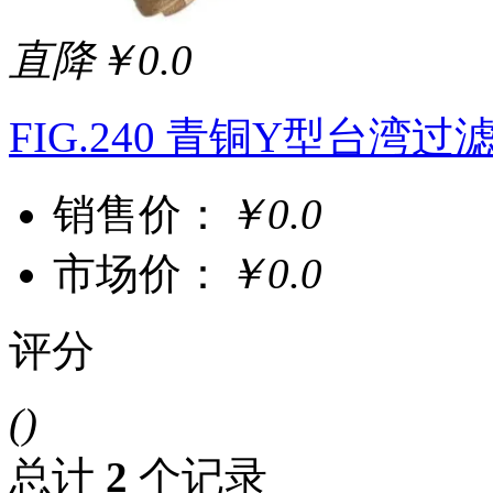
直降￥0.0
FIG.240 青铜Y型台湾过
销售价：
￥0.0
市场价：
￥0.0
评分
()
总计
2
个记录