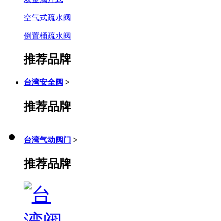
空气式疏水阀
倒置桶疏水阀
推荐品牌
台湾安全阀
>
推荐品牌
台湾气动阀门
>
推荐品牌