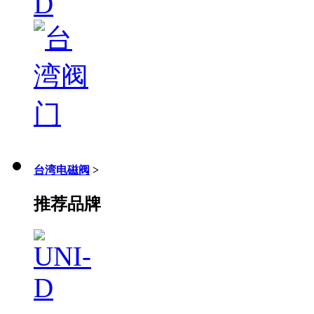
台湾电磁阀
>
推荐品牌