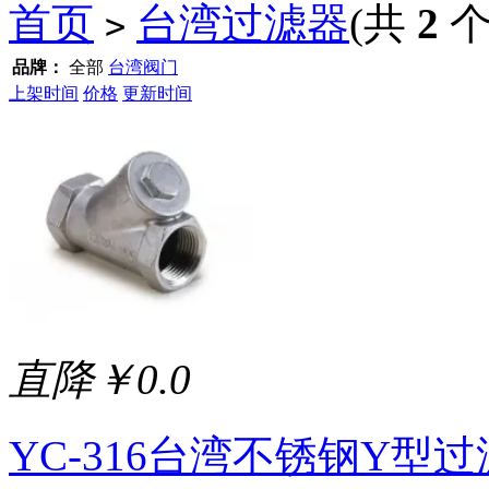
首页
台湾过滤器
(共
2
个
>
品牌：
全部
台湾阀门
上架时间
价格
更新时间
直降￥0.0
YC-316台湾不锈钢Y型