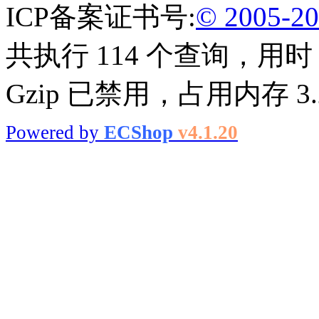
ICP备案证书号:
© 2005-
共执行 114 个查询，用时 0
Gzip 已禁用，占用内存 3.2
Powered by
ECShop
v4.1.20