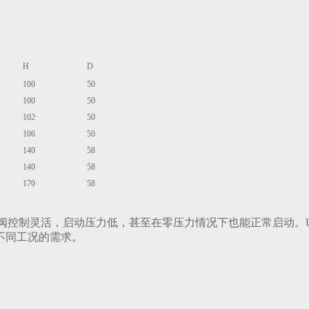
：
H
D
100
50
100
50
102
50
106
50
140
58
140
58
170
58
阀控制灵活，启动压力低，甚至在零压力情况下也能正常启动。U
足不同工况的需求。