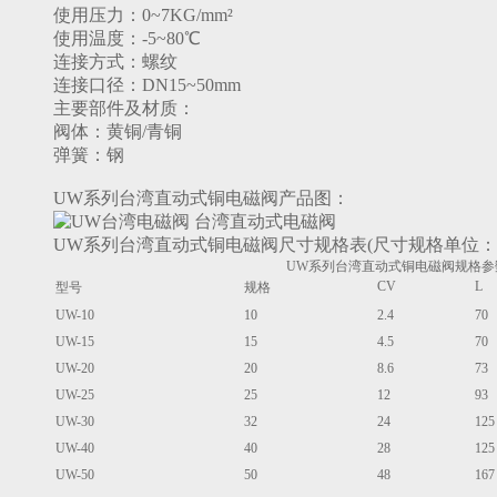
使用压力：0~7KG/mm²
使用温度：-5~80℃
连接方式：螺纹
连接口径：DN15~50mm
主要部件及材质：
阀体：黄铜/青铜
弹簧：钢
UW系列台湾直动式铜电磁阀产品图：
UW系列台湾直动式铜电磁阀尺寸规格表(尺寸规格单位：
UW系列台湾直动式铜电磁阀规格参
CV
L
型号
规格
UW-10
10
2.4
70
UW-15
15
4.5
70
UW-20
20
8.6
73
UW-25
25
12
93
UW-30
32
24
125
UW-40
40
28
125
UW-50
50
48
167