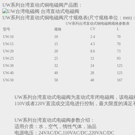
UW系列台湾直动式铜电磁阀产品图：
UW系列台湾直动式铜电磁阀尺寸规格表(尺寸规格单位：mm)
UW系列台湾直动式铜电磁阀规格参数表
CV
L
型号
规格
UW-10
10
2.4
70
UW-15
15
4.5
70
UW-20
20
8.6
73
UW-25
25
12
93
UW-30
32
24
125
UW-40
40
28
125
UW-50
50
48
167
UW系列台湾直动式电磁阀为直动式常闭电磁阀，该电磁
110V或者220V直流或交流电进行控制，最大限度的满
UW系列台湾直动式电磁阀参数介绍：
适用介质：水，空气，惰性气体，油品
电源电压：24VAC/DC,110VAC/DC,220VAC/DC